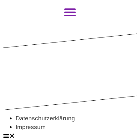
Startseite
CLINCH Team
Mitwirkende
Programm
Genre:
Atelier
Tickets
Infos
kontakt
Datenschutzerklärung
---
Impressum
English