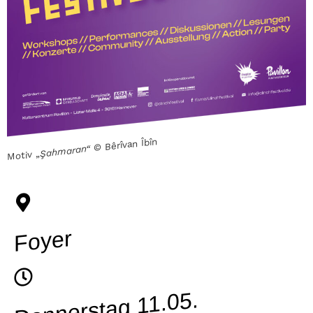
© Bêrîvan Îbîn
Şahmaran“
Motiv „
Foyer
Donnerstag 11.05.