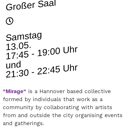
Großer Saal
Samstag
13.05.
17:45 - 19:00 Uhr
und
21:30 - 22:45 Uhr
is a Hannover based collective
“Mirage“
formed by individuals that work as a
community by collaborating with artists
from and outside the city organising events
and gatherings.