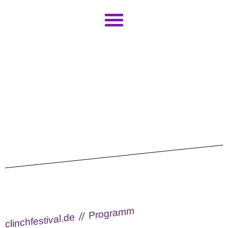
Startseite
CLINCH Team
Mitwirkende
Programm
Tickets
Infos
kontakt
Kollektiv Bühne
---
Programm
//
clinchfestival.de
English